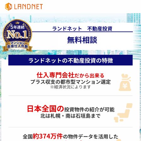
ランドネット 不動産投資
無料相談
ランドネットの不動産投資の特徴
仕入専門会社
だから出来る
プラス収支の
都市型マンション選定
※経済状況によります
日本全国の
投資物件の紹介が可能
北は札幌・南は石垣島まで
約374万件
全国
の物件データを活用した