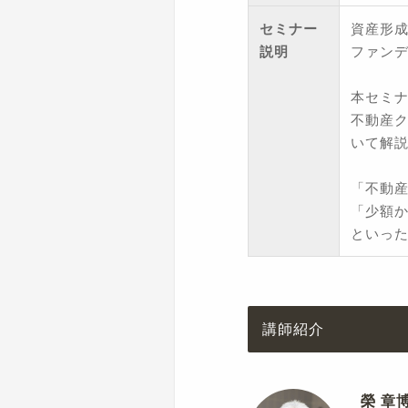
セミナー
資産形
説明
ファン
本セミナ
不動産ク
いて解
「不動
「少額
といっ
講師紹介
榮 章