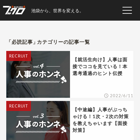
池袋から、世界を変える。
必読記事
カテゴリーの記事一覧
RECRUIT
【就活生向け】人事は面
接でココを見ている！本
選考通過のヒント伝授
2022/6/11
RECRUIT
【中途編】人事がぶっち
ゃける！1次・2次の対策
を教えちゃいます【面接
対策】