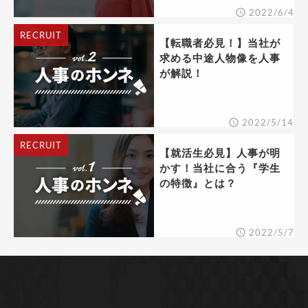
2022/6/4
RECRUIT
【転職者必見！】当社が
求める中途人物像を人事
が解説！
2022/5/14
RECRUIT
【就活生必見】人事が明
かす！当社に合う『学生
の特徴』とは？
2022/5/7