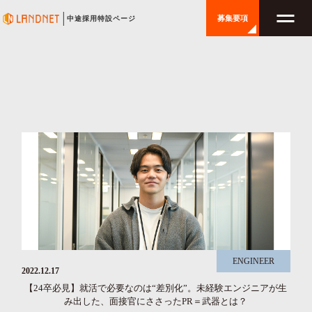
募集要項
中途採用特設ページ
ENGINEER
2022.12.17
【24卒必見】就活で必要なのは“差別化”。未経験エンジニアが生
み出した、面接官にささったPR＝武器とは？