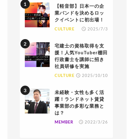
【軽音部】日本一の企
業バンドを決めるロッ
クイベントに初出場！
CULTURE
2025/7/3
宅建士の資格取得を支
援！人気YouTuber棚田
行政書士を講師に招き
社員研修を実施
CULTURE
2025/10/10
未経験・女性も多く活
躍！ランドネット賃貸
事業部の多彩な業務と
は？
MEMBER
2022/3/26