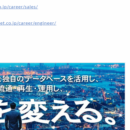
o.jp/career/sales/
et.co.jp/career/engineer/