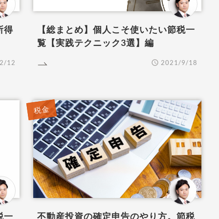
所得
【総まとめ】個人こそ使いたい節税一
覧【実践テクニック3選】編
2/12
2021/9/18
EAD MORE
税金
税一
不動産投資の確定申告のやり方。節税