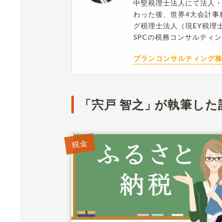
中堅税理士法人にて法人
わった後、世界4大会計事
グ税理士法人（現EY税理
SPCの税務コンサルティ
ブランコンサルティング
宍戸 智之
が執筆した
税金