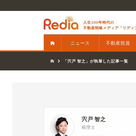
人生100年時代の
不動産戦略メディア「リディ
ニュース
不動産投資
「宍戸 智之」が執筆した記事一覧
宍戸 智之
税理士