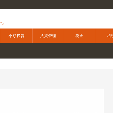
ア」
小額投資
賃貸管理
税金
相