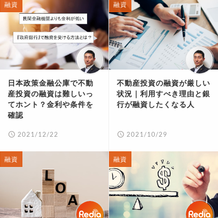
融資
融資
日本政策金融公庫で不動
不動産投資の融資が厳しい
産投資の融資は難しいっ
状況｜利用すべき理由と銀
てホント？金利や条件を
行が融資したくなる人
確認
2021/12/22
2021/10/29
融資
融資