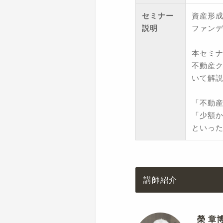
セミナー
資産形
説明
ファン
本セミナ
不動産ク
いて解
「不動
「少額
といっ
講師紹介
榮 章