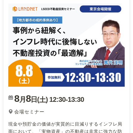
8
8
月
日(
)
12:30
-
13:30
土
会場セミナー
現金や預貯金の価値が実質的に目減りするインフレ局
面において、「実物資産」の不動産は非常に強力な防