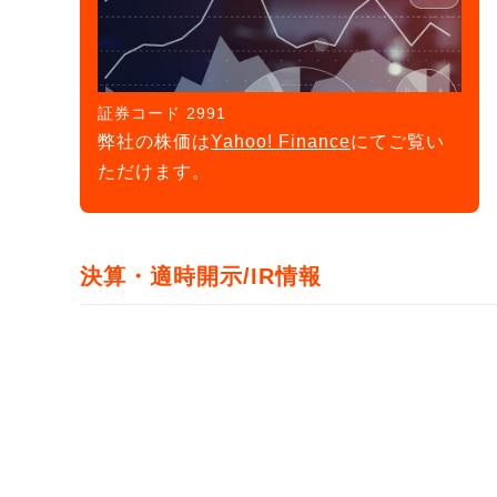
証券コード 2991
弊社の株価は
Yahoo! Finance
にてご覧い
ただけます。
決算・適時開示/IR情報