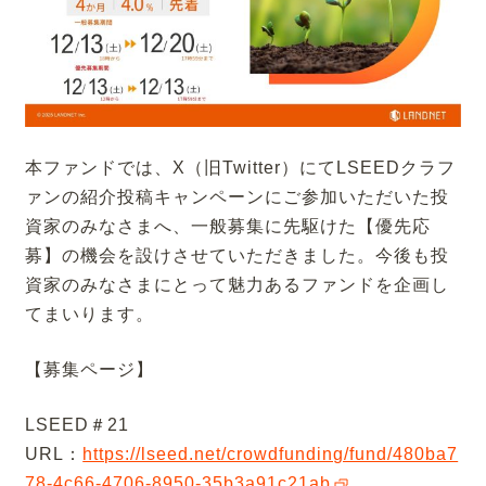
本ファンドでは、X（旧Twitter）にてLSEEDクラフ
ァンの紹介投稿キャンペーンにご参加いただいた投
資家のみなさまへ、一般募集に先駆けた【優先応
募】の機会を設けさせていただきました。今後も投
資家のみなさまにとって魅力あるファンドを企画し
てまいります。
【募集ページ】
LSEED＃21
URL：
https://lseed.net/crowdfunding/fund/480ba7
78-4c66-4706-8950-35b3a91c21ab