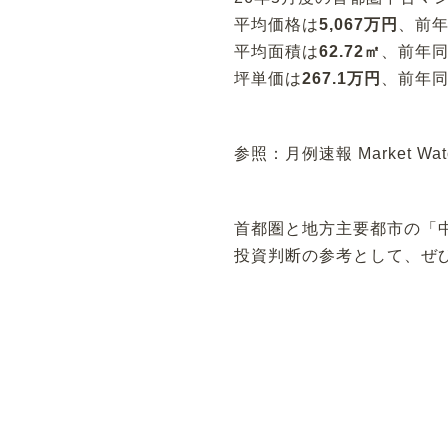
平均価格は
5,067万円
、前
平均面積は
62.72㎡
、前年
坪単価は
267.1万円
、前年
参照：月例速報 Market 
首都圏と地方主要都市の「
投資判断の参考として、ぜ