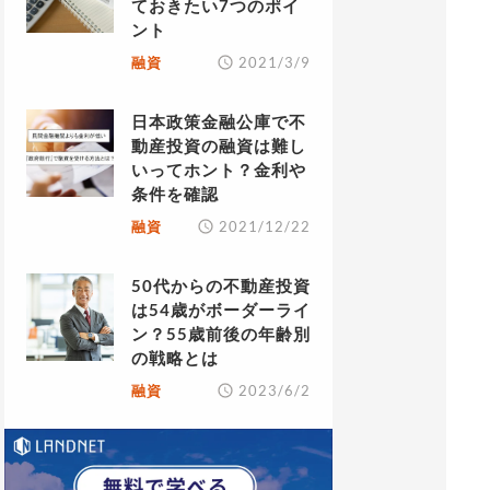
ておきたい7つのポイ
ント
融資
2021/3/9
日本政策金融公庫で不
動産投資の融資は難し
いってホント？金利や
条件を確認
融資
2021/12/22
50代からの不動産投資
は54歳がボーダーライ
ン？55歳前後の年齢別
の戦略とは
融資
2023/6/2