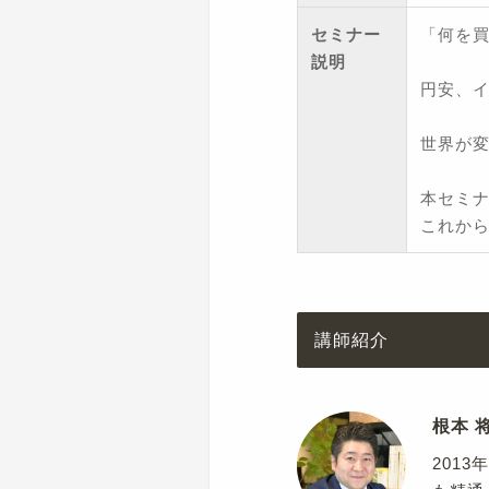
セミナー
「何を
説明
円安、
世界が
本セミ
これか
講師紹介
根本 
201