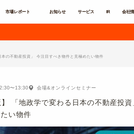
市場レポート
お知らせ
サービス
IR
会社
る日本の不動産投資」 今注目すべき物件と見極めたい物件
2:30
〜
13:30
会場&オンラインセミナー
新版】 「地政学で変わる日本の不動産投資
めたい物件