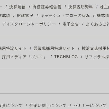
ー
決算短信
有価証券報告書
決算説明資料
株主
営成績
財政状況
キャッシュ・フローの状況
株式
ディスクロージャーポリシー
電子公告
よくあるご
採用特設サイト
営業職採用特設サイト
横浜支店採用
採用メディア『ブクロ』
TECHBLOG
リファラル
投資について
住まい探しについて
セミナーについて