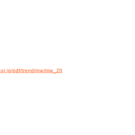
s.or.jp/pdf/trend/mw/mw_20