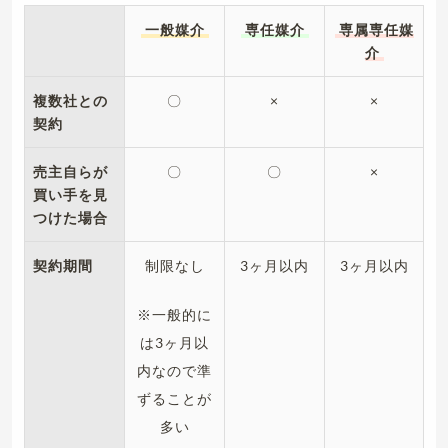
一般媒介
専任媒介
専属専任媒
介
複数社との
〇
×
×
契約
売主自らが
〇
〇
×
買い手を見
つけた場合
契約期間
制限なし
3ヶ月以内
3ヶ月以内
※一般的に
は3ヶ月以
内なので準
ずることが
多い