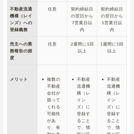
不動産流通
任意
契約締結日
契約締結日
機構（レイ
の翌日から
の翌日から
ンズ）への
7営業日以
5営業日以
登録義務
内
内
売主への業
任意
2週間に1回
1週間に1回
務報告の頻
以上
以上
度
メリット
複数の
不動産
不動産
不動産
流通機
流通機
会社が
構（レ
構（レ
競って
イン
イン
くれる
ズ）に
ズ）に
可能性
登録す
登録す
があ
ること
ること
り、有
で、情
で、情