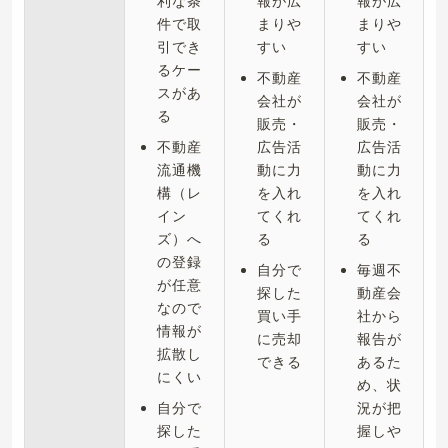
利な条
報が広
報が広
件で取
まりや
まりや
引でき
すい
すい
るケー
不動産
不動産
スがあ
会社が
会社が
る
販売・
販売・
不動産
広告活
広告活
流通機
動に力
動に力
構（レ
を入れ
を入れ
イン
てくれ
てくれ
ズ）へ
る
る
の登録
自分で
毎週不
が任意
探した
動産会
なので
買い手
社から
情報が
に売却
報告が
拡散し
できる
あるた
にくい
め、状
自分で
況が把
探した
握しや