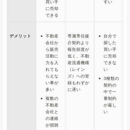
買い手
すい
に売却
できる
デメリット
不動産
専属専任媒
自分で
会社か
介契約より
探した
ら販売
報告頻度が
買い手
活動に
低く、不動
に売却
力を入
産流通機構
できな
れても
（レイン
い
らえな
ズ）への登
3種類の
い事が
録もわずか
契約の
多い
に遅い
中で一
複数の
番制約
不動産
が厳し
会社と
い
の連絡
が煩雑