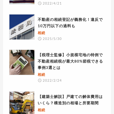
2022/4/21
不動産の相続登記が義務化！違反で
10万円以下の過料も
相続
2025/5/30
【税理士監修】小規模宅地の特例で
不動産相続税が最大80%節税できる
事例3選とは
相続
2022/2/24
【建築士解説】戸建ての解体費用は
いくら？構造別の相場と所要期間
相続