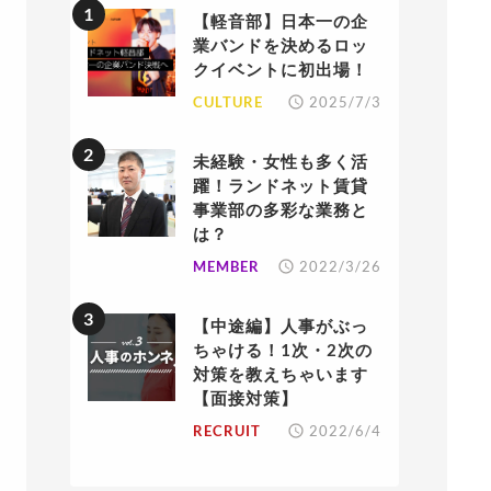
【軽音部】日本一の企
業バンドを決めるロッ
クイベントに初出場！
CULTURE
2025/7/3
未経験・女性も多く活
躍！ランドネット賃貸
事業部の多彩な業務と
は？
MEMBER
2022/3/26
【中途編】人事がぶっ
ちゃける！1次・2次の
対策を教えちゃいます
【面接対策】
RECRUIT
2022/6/4