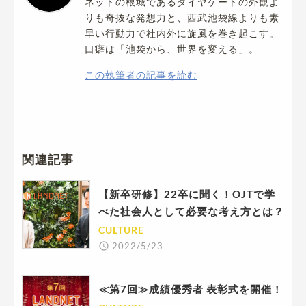
ネットの根城であるダイヤゲートの外観よ
りも奇抜な発想力と、西武池袋線よりも素
早い行動力で社内外に旋風を巻き起こす。
口癖は「池袋から、世界を変える」。
この執筆者の記事を読む
関連記事
【新卒研修】22卒に聞く！OJTで学
べた社会人として必要な考え方とは？
CULTURE
2022/5/23
≪第7回≫成績優秀者 表彰式を開催！