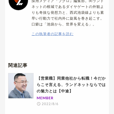
採用メディア『ブクロ』編集部。㈱ランド
ネットの根城であるダイヤゲートの外観よ
りも奇抜な発想力と、西武池袋線よりも素
早い行動力で社内外に旋風を巻き起こす。
口癖は「池袋から、世界を変える」。
この執筆者の記事を読む
関連記事
【営業職】同業他社から転職！今だか
らこそ言える、ランドネットならでは
の魅力とは【中途】
MEMBER
2022/8/6