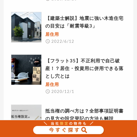
【建築士解説】地震に強い木造住宅
の目安は「耐震等級3」
居住用
2022/6/12
【フラット35】不正利用で自己破
産！？居住・投資用に併用できる落
とし穴とは
居住用
2020/12/1
抵当権の調べ方は？全部事項証明書
の見方や設定登記の方法も解説
居住用
2021/10/3