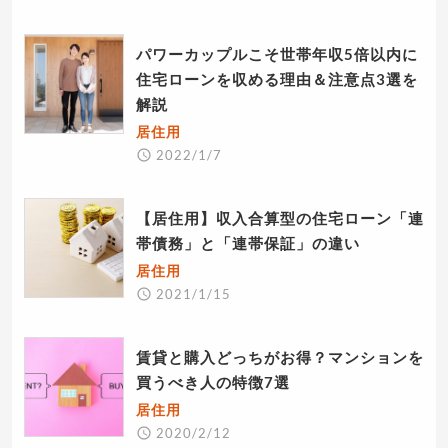
パワーカップルこそ世帯年収5倍以内に
住宅ローンを収める理由＆注意点3選を
解説
居住用
2022/1/7
【居住用】収入合算型の住宅ローン「連
帯債務」と「連帯保証」の違い
居住用
2021/1/15
賃貸と購入どっちがお得？マンションを
買うべき人の特徴7選
居住用
2020/2/12