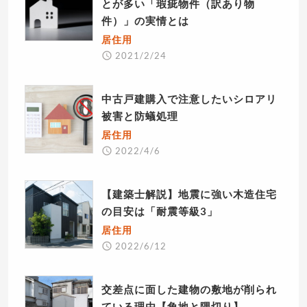
とが多い「瑕疵物件（訳あり物
件）」の実情とは
居住用
2021/2/24
中古戸建購入で注意したいシロアリ
被害と防蟻処理
居住用
2022/4/6
【建築士解説】地震に強い木造住宅
の目安は「耐震等級3」
居住用
2022/6/12
交差点に面した建物の敷地が削られ
ている理由【角地と隅切り】