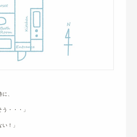
時に、
そう・・・」
ない！」