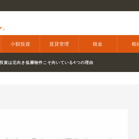
ア」
小額投資
賃貸管理
税金
相
投資は北向き低層物件こそ向いている4つの理由