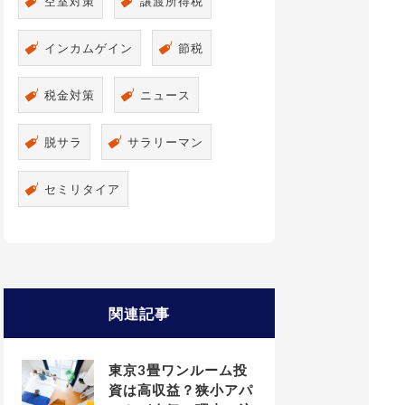
空室対策
譲渡所得税
インカムゲイン
節税
税金対策
ニュース
脱サラ
サラリーマン
セミリタイア
関連記事
東京3畳ワンルーム投
資は高収益？狭小アパ