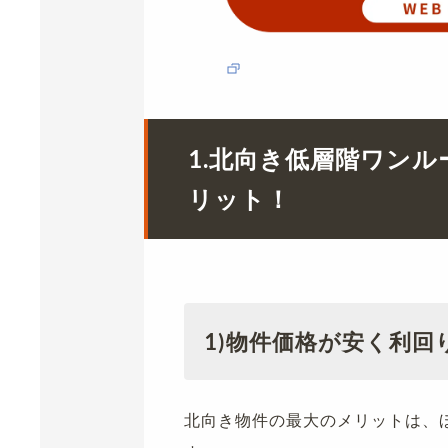
1.北向き低層階ワン
リット！
1)物件価格が安く利回
北向き物件の最大のメリットは、