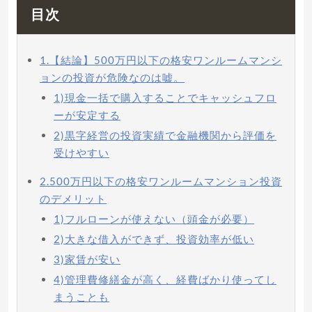
目次
1.【結論】500万円以下の格安ワンルームマンシ
ョンの投資が危険なのは嘘。
1)現金一括で購入することでキャッシュフロ
ーが安定する
2)黒字経営の投資実績で金融機関から評価を
受けやすい
2.500万円以下の格安ワンルームマンション投資
のデメリット
1)フルローンが使えない（頭金が必要）
2)大きな借入ができず、投資効率が低い
3)家賃が安い
4)管理費修繕金が高く、経費ばかり使ってし
まうことも