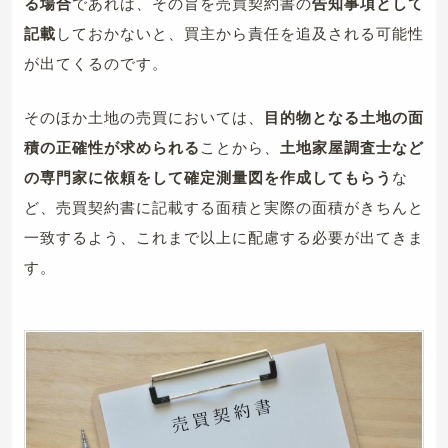
る場合
であれば、その旨を売買契約書の
告知事項として
記載
しておかないと、買主から責任を追及される可能性
が出てくるのです。
そのほか土地の売買においては、
目的物となる土地の面
積の正確性が求められる
ことから、
土地家屋調査士など
の専門家に依頼をして確定測量図を作成してもらう
な
ど、売買契約書に記載する面積と実際の面積がきちんと
一致するよう、これまで以上に配慮する必要が出てきま
す。