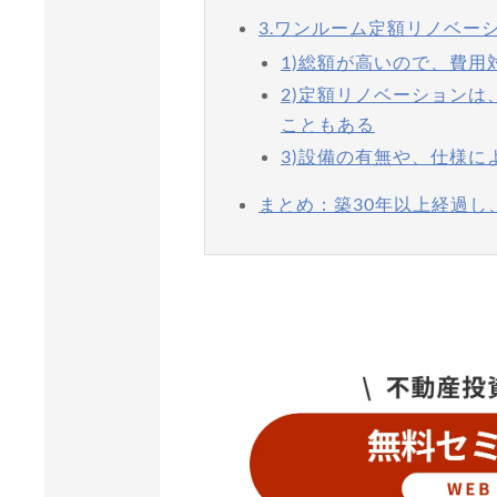
3.ワンルーム定額リノベー
1)総額が高いので、費
2)定額リノベーション
こともある
3)設備の有無や、仕様
まとめ：築30年以上経過