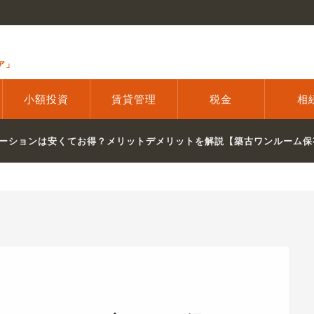
ア」
小額投資
賃貸管理
税金
相
ーションは安くてお得？メリットデメリットを解説【築古ワンルーム保