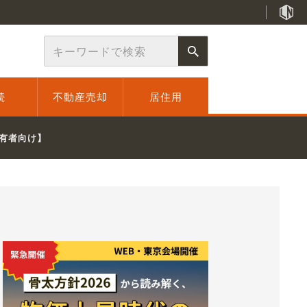
続
不動産売却
居住用
有者向け】