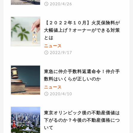
2020/4/26
【２０２２年１０月】火災保険料が
大幅値上げ？オーナーができる対策
とは
ニュース
2022/9/17
東急に仲介手数料返還命令！仲介手
数料はいくらが正しいのか
ニュース
2020/4/10
東京オリンピック後の不動産価値は
下がるのか？今後の不動産価格につ
いて