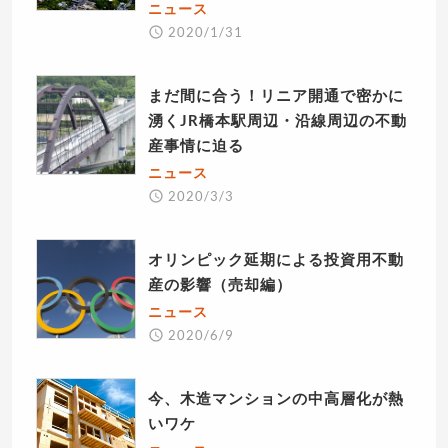
ニュース
2020/1/31
まだ間に合う！リニア開通で密かに
湧くJR橋本駅周辺・沿線周辺の不動
産事情に迫る
ニュース
2020/3/3
オリンピック延期による投資用不動
産の影響（売却編）
ニュース
2020/6/9
今、木造マンションの中高層化が熱
いワケ