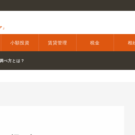
ア」
小額投資
賃貸管理
税金
相
調べ方とは？