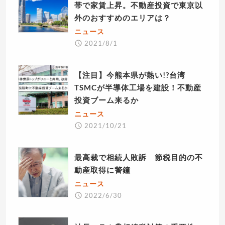
帯で家賃上昇。不動産投資で東京以
外のおすすめのエリアは？
ニュース
2021/8/1
【注目】今熊本県が熱い!?台湾
TSMCが半導体工場を建設！不動産
投資ブーム来るか
ニュース
2021/10/21
最高裁で相続人敗訴 節税目的の不
動産取得に警鐘
ニュース
2022/6/30