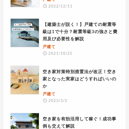
2022/12/11
【建築士が説く！】戸建ての耐震等
級は1で十分？耐震等級3の強さと費
用及び必要性を解説
戸建て
2021/10/25
空き家対策特別措置法が改正！空き
家となった実家はどうすればいいの
か
戸建て
2023/3/2
空き家を有効活用して稼ぐ！成功事
例も交えて解説