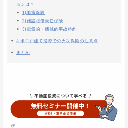
ョンは？
1)地震保険
2)施設賠償責任保険
3)電気的・機械的事故特約
4.ボロ戸建て投資での火災保険の注意点
まとめ