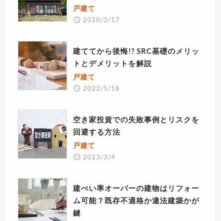
戸建て
2020/3/17
建ててから後悔!? SRC基礎のメリッ
トとデメリットを解説
戸建て
2022/5/18
空き家投資での失敗事例とリスクを
回避する方法
戸建て
2023/3/4
建ぺい率オーバーの建物はリフォー
ム可能？既存不適格か違法建築かが
鍵