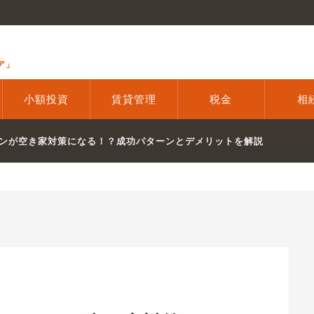
ア」
小額投資
賃貸管理
税金
相
ンが空き家対策になる！？成功パターンとデメリットを解説