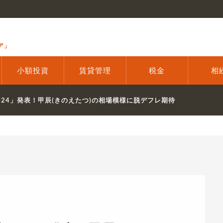
ア」
小額投資
賃貸管理
税金
相
024」発表！甲辰(きのえたつ)の相場模様に脱デフレ期待