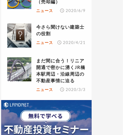
（売却編）
ニュース
2020/6/9
今さら聞けない建築士
の役割
ニュース
2020/4/21
まだ間に合う！リニア
開通で密かに湧くJR橋
本駅周辺・沿線周辺の
不動産事情に迫る
ニュース
2020/3/3