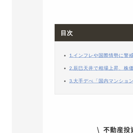
目次
1.インフレや国際情勢に警
2.辰巳天井で相場上昇、株
3.大手デべ「国内マンショ