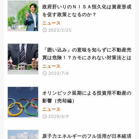
政府肝いりのＮＩＳＡ恒久化は資産形成
を促す政策となるのか？
ニュース
2023/2/25
「囲い込み」の意味を知らずに不動産売
買は危険！？カモにされない対策法とは
ニュース
2022/7/6
オリンピック延期による投資用不動産の
影響（売却編）
ニュース
2020/6/9
原子力エネルギーのフル活用が日本経済