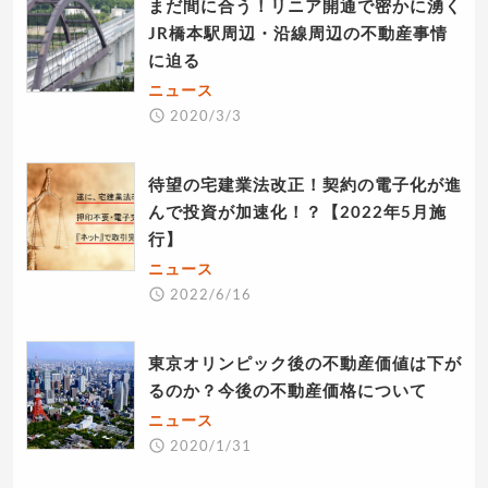
まだ間に合う！リニア開通で密かに湧く
JR橋本駅周辺・沿線周辺の不動産事情
に迫る
ニュース
2020/3/3
待望の宅建業法改正！契約の電子化が進
んで投資が加速化！？【2022年5月施
行】
ニュース
2022/6/16
東京オリンピック後の不動産価値は下が
るのか？今後の不動産価格について
ニュース
2020/1/31