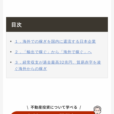
目次
１．海外での稼ぎを国内に還流する日本企業
２．「輸出で稼ぐ」から「海外で稼ぐ」へ
３．経常収支が過去最高32兆円、貿易赤字を凌
ぐ海外からの稼ぎ