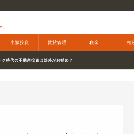
ア」
小額投資
賃貸管理
税金
相
ワーク時代の不動産投資は郊外がお勧め？