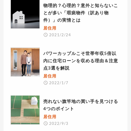
物理的？心理的？意外と知らないこ
とが多い「瑕疵物件（訳あり物
件）」の実情とは
居住用
2021/2/24
パワーカップルこそ世帯年収5倍以
内に住宅ローンを収める理由＆注意
点3選を解説
居住用
2022/1/7
売れない旗竿地の買い手を見つける
4つのポイント
居住用
2022/9/3