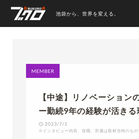
池袋から、世界を変える。
MEMBER
【中途】リノベーション
ー勤続9年の経験が活きる
2023/7/1
※インタビュー内容、役職、所属は取材当時のもの