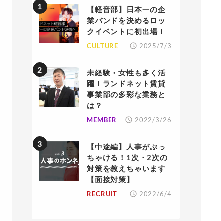
【軽音部】日本一の企
業バンドを決めるロッ
クイベントに初出場！
CULTURE
2025/7/3
未経験・女性も多く活
躍！ランドネット賃貸
事業部の多彩な業務と
は？
MEMBER
2022/3/26
【中途編】人事がぶっ
ちゃける！1次・2次の
対策を教えちゃいます
【面接対策】
RECRUIT
2022/6/4