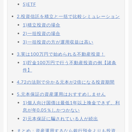
5)ETF
2.投資信託を積立と一括で比較シミュレーション
1)積立投資の場合
2)一括投資の場合
3)一括投資の方が運用収益は高い
3.実は100万円で始められる不動産投資！
1)貯金100万円で行う不動産投資の例【諸条
件】
4.72の法則で分かる元本が2倍になる投資期間
5.元本保証の資産運用はおすすめしません
1)個人向け国債は最低1年以上換金できず、利
息が年0.05％しかつかない
2)元本保証に騙されている人が続出
まとめ：資産運用するなら銀行預金よりも投資