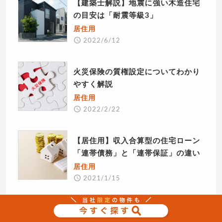
【建築士解説】地震に強い木造住宅
の目安は「耐震等級3」
居住用
2022/6/12
火災保険の質権設定についてわかり
やすく解説
居住用
2022/2/22
【居住用】収入合算型の住宅ローン
「連帯債務」と「連帯保証」の違い
居住用
2021/1/15
住宅ローンの残債があっても自宅を
賃貸に出せる？不動産投資は始めら