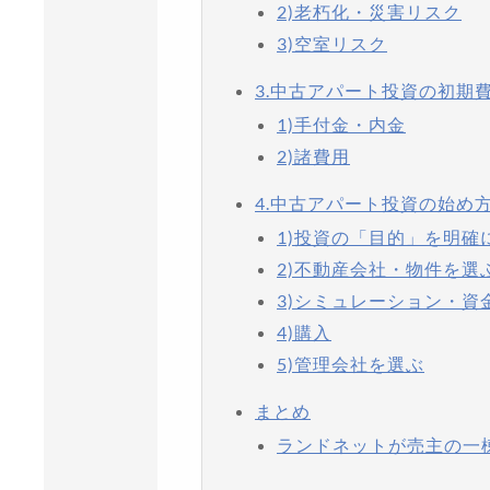
2)老朽化・災害リスク
3)空室リスク
3.中古アパート投資の初期
1)手付金・内金
2)諸費用
4.中古アパート投資の始め
1)投資の「目的」を明確
2)不動産会社・物件を選
3)シミュレーション・資
4)購入
5)管理会社を選ぶ
まとめ
ランドネットが売主の一