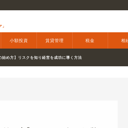
ア」
小額投資
賃貸管理
税金
相
の始め方】リスクを知り経営を成功に導く方法