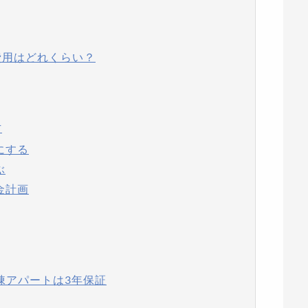
費用はどれくらい？
方
にする
ぶ
金計画
棟アパートは3年保証