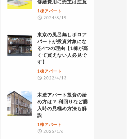
修繕費用に売主は注意
1棟アパート
2024/8/19
東京の風呂無しボロア
パートが投資対象にな
る4つの理由【1棟が高
くて買えない人必見で
す】
1棟アパート
2022/4/13
木造アパート投資の始
め方は？ 利回りなど購
入時の見極め方法も解
説
1棟アパート
2025/1/6