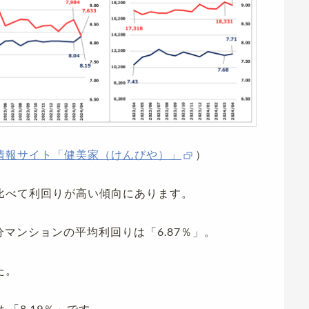
情報サイト「健美家（けんびや）」
）
比べて利回りが高い傾向にあります。
分マンションの平均利回りは「6.87％」。
た。
は
「8.19％」です。