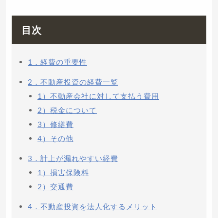
目次
1．経費の重要性
2．不動産投資の経費一覧
1）不動産会社に対して支払う費用
2）税金について
3）修繕費
4）その他
3．計上が漏れやすい経費
1）損害保険料
2）交通費
4．不動産投資を法人化するメリット