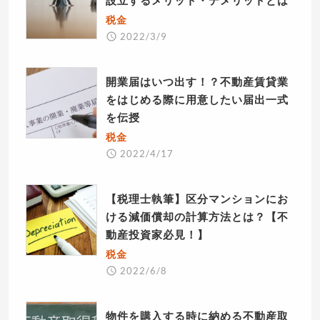
税金
2022/3/9
開業届はいつ出す！？不動産賃貸業
をはじめる際に用意したい届出一式
を伝授
税金
2022/4/17
【税理士執筆】区分マンションにお
ける減価償却の計算方法とは？【不
動産投資家必見！】
税金
2022/6/8
物件を購入する時に納める不動産取