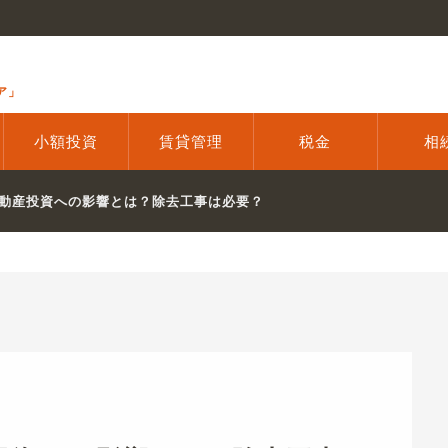
ア」
小額投資
賃貸管理
税金
相
動産投資への影響とは？除去工事は必要？