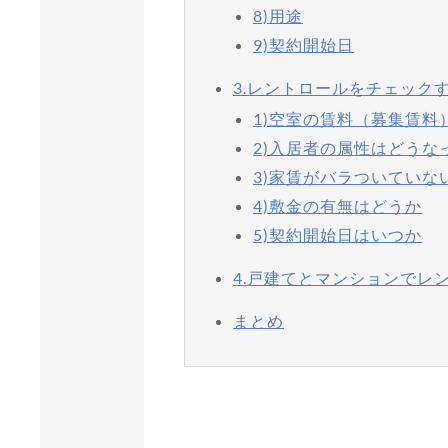
8)用途
9)契約開始日
3.レントロールをチェック
1)空室の賃料（募集賃料
2)入居者の属性はどうな
3)家賃がバラついていな
4)敷金の有無はどうか
5)契約開始日はいつか
4.戸建てとマンションでレ
まとめ