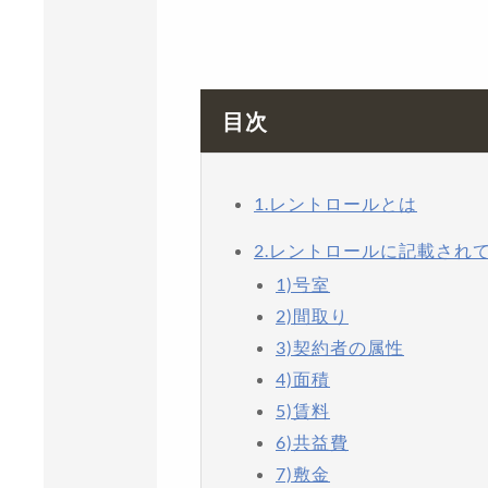
目次
1.レントロールとは
2.レントロールに記載され
1)号室
2)間取り
3)契約者の属性
4)面積
5)賃料
6)共益費
7)敷金