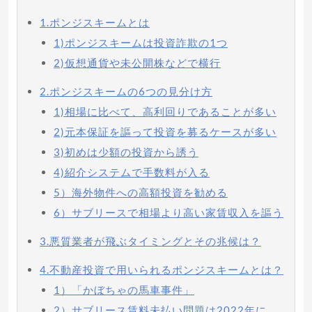
1.ポンジスキームとは
1)ポンジスキームは投資詐欺の1つ
2)仮想通貨や未公開株などで横行
2.ポンジスキームの6つの見分け方
1)相場に比べて、高利回りであることが多い
2)元本保証を謳って投資を募るケースが多い
3)初めは少額の投資から誘う
4)紹介システムで手数料が入る
5）海外物件への高額投資を勧める
6）サブリースで相場より高い家賃収入を謳う
3.悪質業者が飛ぶタイミングとその兆候は？
4.不動産投資で用いられるポンジスキームとは？
1）「かぼちゃの馬車事件」
2）サブリース賃料未払い問題は2022年に