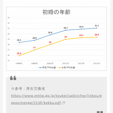
※参考：厚生労働省
https://www.mhlw.go.jp/toukei/saikin/hw/jinkou/g
eppo/nengai15/dl/kekka.pdf