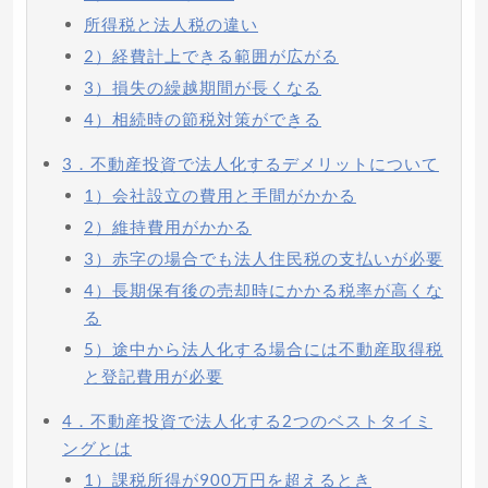
所得税と法人税の違い
2）経費計上できる範囲が広がる
3）損失の繰越期間が長くなる
4）相続時の節税対策ができる
3．不動産投資で法人化するデメリットについて
1）会社設立の費用と手間がかかる
2）維持費用がかかる
3）赤字の場合でも法人住民税の支払いが必要
4）長期保有後の売却時にかかる税率が高くな
る
5）途中から法人化する場合には不動産取得税
と登記費用が必要
4．不動産投資で法人化する2つのベストタイミ
ングとは
1）課税所得が900万円を超えるとき